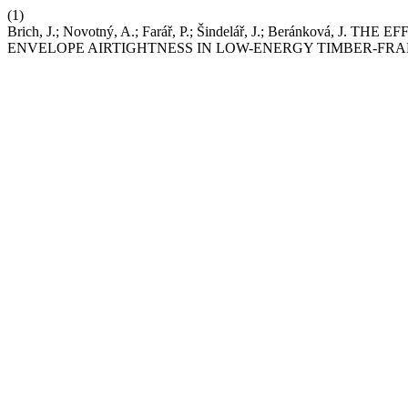
(1)
Brich, J.; Novotný, A.; Farář, P.; Šindelář, J.; Beránková
ENVELOPE AIRTIGHTNESS IN LOW-ENERGY TIMBER-FR